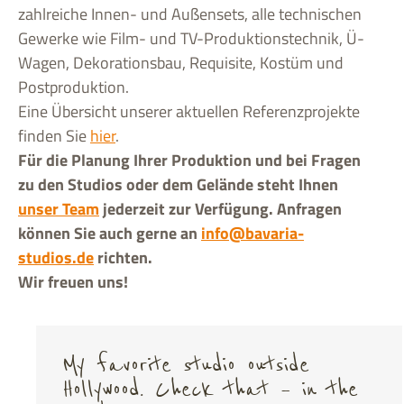
zahlreiche Innen- und Außensets, alle technischen
Gewerke wie Film- und TV-Produktionstechnik, Ü-
Wagen, Dekorationsbau, Requisite, Kostüm und
Postproduktion.
Eine Übersicht unserer aktuellen Referenzprojekte
finden Sie
hier
.
Für die Planung Ihrer Produktion und bei Fragen
zu den Studios oder dem Gelände steht Ihnen
unser Team
jederzeit zur Verfügung. Anfragen
können Sie auch gerne an
info@bavaria-
studios.de
richten.
Wir freuen uns!
My favorite studio outside
Hollywood. Check that – in the