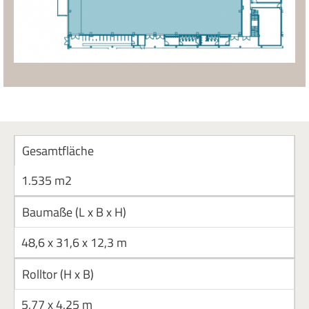
Gesamtfläche
1.535 m2
Baumaße (L x B x H)
48,6 x 31,6 x 12,3 m
Rolltor (H x B)
5,77 x 4,25 m