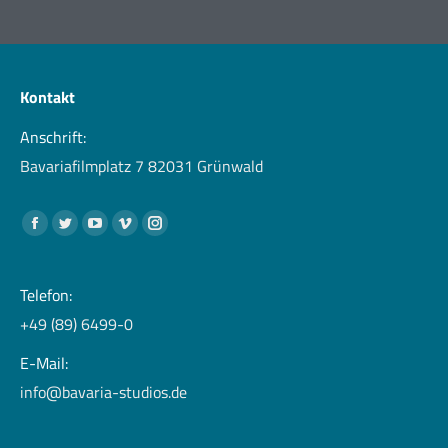
Kontakt
Anschrift:
Bavariafilmplatz 7 82031 Grünwald
Finden Sie uns auf:
Facebook
Twitter
YouTube
Vimeo
Instagram
page
page
page
page
page
opens
opens
opens
opens
opens
Telefon:
in
in
in
in
in
+49 (89) 6499-0
new
new
new
new
new
E-Mail:
window
window
window
window
window
info@bavaria-studios.de